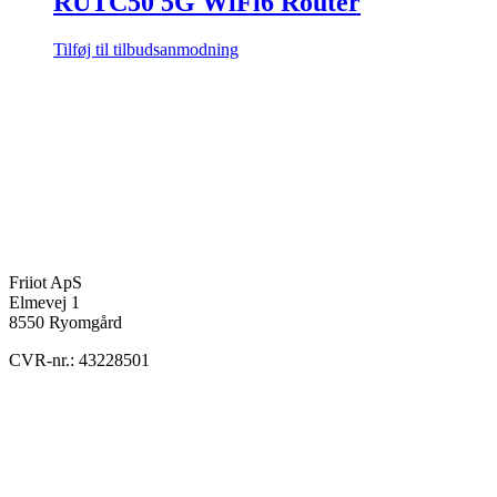
RUTC50 5G WiFi6 Router
Tilføj til tilbudsanmodning
Friiot ApS
Elmevej 1
8550 Ryomgård
CVR-nr.: 43228501