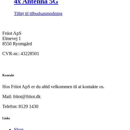
4x Antenna 5G
Tilføj til tilbudsanmodning
Friiot ApS
Elmevej 1
8550 Ryomgård
CVR-nr.: 43228501
Kontakt
Hos Friiot ApS er du altid velkommen til at kontakte os.
Mail: friiot@friiot.dk
Telefon: 8129 1430
Links
Shop