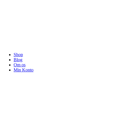
Videre
til
indhold
Shop
Blog
Om os
Min Konto